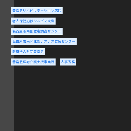
善常会リハビリテーション病院
老人保健施設シルピス大磯
名古屋市南部認定調査センター
名古屋市南区北部いきいき支援センター
医療法人財団善常会
善常会居宅介護支援事業所
人事労務