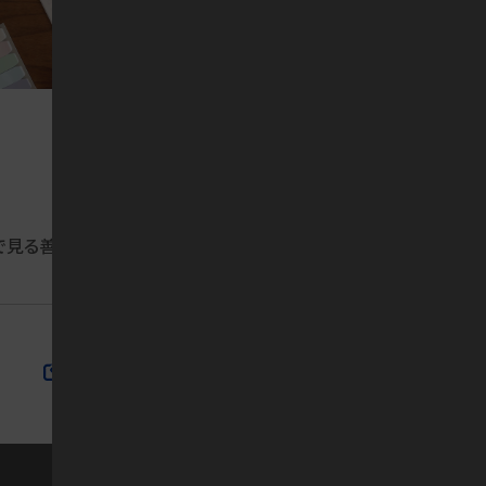
で見る善常会
教育について
スタッフの声
募集職種
オレンジタウン
笠寺・笠寺II