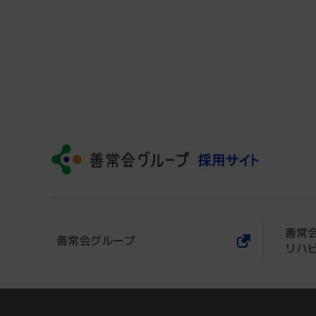
善常
善常会グループ
リハ