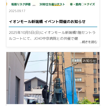
外来のご案内
入院のご案内
2025.09.17
診療案内
病棟紹介
外来リハビリテーションについ
入院までの流れ
イオンモール新瑞橋 イベント開催のお知らせ
て
手続きについて
外来リハビリテーションの流れ
費用・会計について
2025年10月5日(日)にイオンモール新瑞橋1階セントラ
当院の外来リハビリテーション
入院生活のご紹介
ルコートにて、JCHO中京病院との共催で健
の特色
お見舞いについて
...続きを読む
栄養指導
退院後の支援
健康診断・予防接種
栄養・食事
医療・福祉関係者へ
お知らせ
在宅支援サービス
お知らせ
イベント・セミナー
採用情報
お問い合わせ