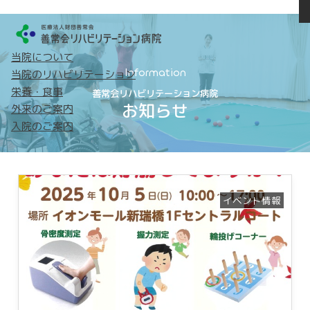
当院について
トップ
Information
当院のリハビリテーション
当院について
当院のリハビリテーション
栄養・食事
善常会リハビリテーション病院
お知らせ
外来のご案内
病院概要
365日リハビリテーション
入院のご案内
理念・基本方針
目指すリハビリテーション
患者さまの権利
チームアプローチについて
フロア案内
リハビリテーションケア
診療科・部門紹介
リハビリテーション機器
各種認定
理学療法について
イベント情報
届出状況
作業療法について
院内掲示物
言語聴覚療法について
スタッフ数内訳
実績・治療成績
広報誌
交通アクセス