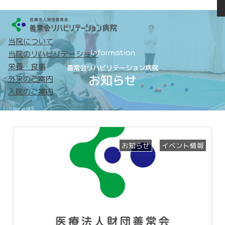
当院について
トップ
Information
当院のリハビリテーション
当院について
当院のリハビリテーション
栄養・食事
善常会リハビリテーション病院
お知らせ
外来のご案内
病院概要
365日リハビリテーション
入院のご案内
理念・基本方針
目指すリハビリテーション
患者さまの権利
チームアプローチについて
フロア案内
リハビリテーションケア
診療科・部門紹介
リハビリテーション機器
各種認定
理学療法について
お知らせ
イベント情報
届出状況
作業療法について
院内掲示物
言語聴覚療法について
スタッフ数内訳
実績・治療成績
広報誌
交通アクセス