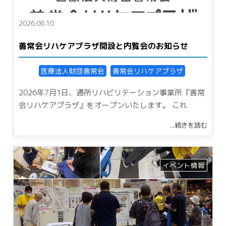
外来のご案内
入院のご案内
2026.06.10
診療案内
病棟紹介
外来リハビリテーションについ
入院までの流れ
善常会リハケアプラザ開設と内覧会のお知らせ
て
手続きについて
外来リハビリテーションの流れ
費用・会計について
医療法人財団善常会
善常会リハケアプラザ
当院の外来リハビリテーション
入院生活のご紹介
の特色
お見舞いについて
2026年7月1日、通所リハビリテーション事業所『善常
栄養指導
退院後の支援
会リハケアプラザ』をオープンいたします。 これ
健康診断・予防接種
栄養・食事
医療・福祉関係者へ
...続きを読む
在宅支援サービス
お知らせ
イベント・セミナー
採用情報
イベント情報
お問い合わせ