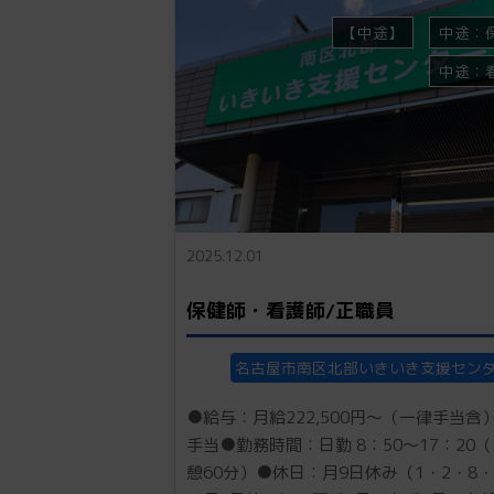
【中途】
中途：
中途：
2025.12.01
保健師・看護師/正職員
名古屋市南区北部いきいき支援セン
●給与：月給222,500円～（一律手当含
手当●勤務時間：日勤 8：50～17：20
憩60分）●休日：月9日休み（1・2・8・