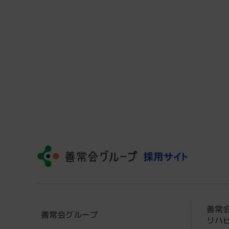
善常
善常会グループ
リハ