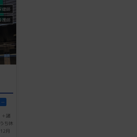
保健師
看護師
ター
）＋諸
（うち休
12月