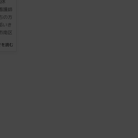
給休
看護師
ちの方
部いき
市南区
続きを読む