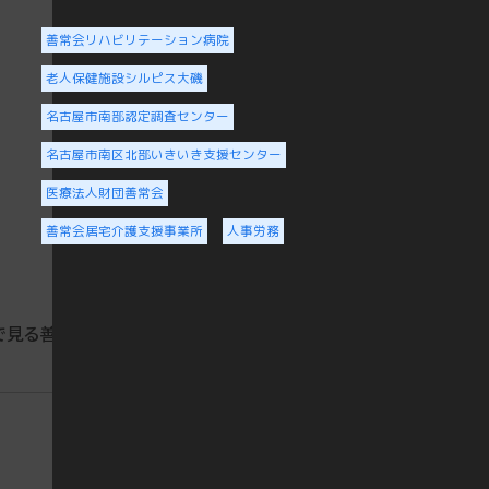
善常会リハビリテーション病院
老人保健施設シルピス大磯
名古屋市南部認定調査センター
名古屋市南区北部いきいき支援センター
医療法人財団善常会
善常会居宅介護支援事業所
人事労務
で見る善常会
教育について
スタッフの声
募集職種
オレンジタウン
笠寺・笠寺II