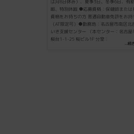
は月8日休み）、夏季3日、冬季6日、有
暇、特別休暇 ●応募資格：保健師または
資格をお持ちの方 普通自動車免許をお持
（AT限定可）●勤務地：名古屋市南区北
いき支援センター （本センター：名古屋
桜台1-1-25 桜ビル1F 分室：
...