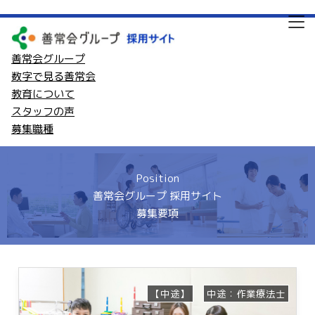
善常会グループ
数字で見る善常会
教育について
スタッフの声
募集職種
Position
善常会グループ 採用サイト
募集要項
【中途】
中途：作業療法士