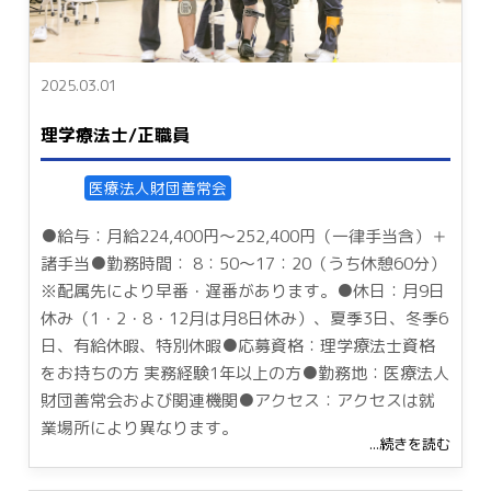
2025.03.01
理学療法士/正職員
医療法人財団善常会
●給与：月給224,400円～252,400円（一律手当含）＋
諸手当●勤務時間： 8：50～17：20（うち休憩60分）
※配属先により早番・遅番があります。●休日：月9日
休み（1・2・8・12月は月8日休み）、夏季3日、冬季6
日、有給休暇、特別休暇●応募資格：理学療法士資格
をお持ちの方 実務経験1年以上の方●勤務地：医療法人
財団善常会および関連機関●アクセス：アクセスは就
業場所により異なります。
...続きを読む