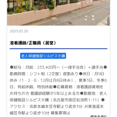
2025.02.20
准看護師/正職員（居室）
老人保健施設シルピス大磯
●給与：月給：233,400円～（一律手当含）＋諸手当●
勤務時間：シフト制（2交替）夜勤あり●休日：月9日
休み（1・2・8・12月は月8日休み）、夏季3日、冬季6
日、有給休暇、特別休暇●応募資格：准看護師資格を
お持ちの方 看護師経験が5年以上ある方●勤務地：老人
保健施設シルピス大磯（名古屋市南区松池町1-11）●
アクセス：名鉄本線本笠寺駅より徒歩3分 JR東海道本
線笠寺駅より徒歩10分 募集要項は
...続きを読む